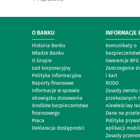
O BANKU
INFORMACJE
Historia Banku
Komunikaty o
Władze Banku
bezpieczeństw
O Grupie
Gwarancje BFG
Ład korporacyjny
Zastrzeganie 
Polityka informacyjna
i kart
Raporty finansowe
RODO
Informacje w sprawie
Zasady zwrotu
obowiązku stosowania
przekazanych 
środków bezpieczeństwa
niewłaściwy ra
finansowego
Dane na przel
Praca
Polityka prywa
Deklaracja dostępności
aplikacji mobil
Zasady przeno