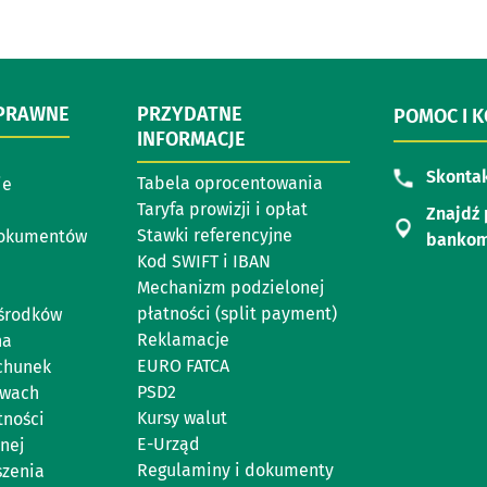
 PRAWNE
PRZYDATNE
POMOC I 
INFORMACJE
Skontak
Tabela oprocentowania
ie
Taryfa prowizji i opłat
Znajdź 
Stawki referencyjne
dokumentów
banko
Kod SWIFT i IBAN
Mechanizm podzielonej
płatności (split payment)
 środków
Reklamacje
na
EURO FATCA
chunek
PSD2
ewach
Kursy walut
tności
E-Urząd
nej
Regulaminy i dokumenty
szenia