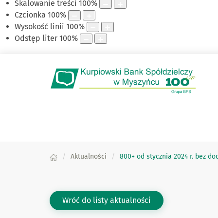
Skalowanie treści
100
%
Czcionka
100
%
Wysokość linii
100
%
Odstęp liter
100
%
Aktualności
800+ od stycznia 2024 r. bez 
Wróć do listy aktualności