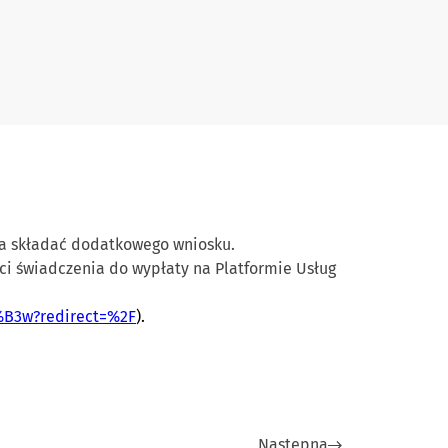
ba składać dodatkowego wniosku.
ci świadczenia do wypłaty na Platformie Usług
3%B3w?redirect=%2F
).
Następna