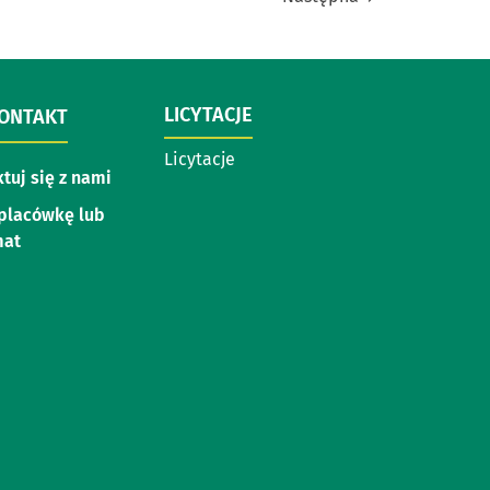
LICYTACJE
KONTAKT
Licytacje
tuj się z nami
placówkę lub
mat