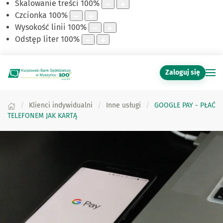
Skalowanie treści
100
%
Czcionka
100
%
Wysokość linii
100
%
Odstęp liter
100
%
Zaloguj się
Klienci indywidualni
Inne usługi
GOOGLE PAY - PŁAĆ
TELEFONEM JAK KARTĄ