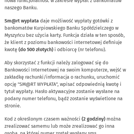
nowa funkcjonalność w zakresie wypłat z bankomatów
naszego Banku.
Sm@rt wypłata
daje możliwość wypłaty gotówki z
bankomatów Kurpiowskiego Banku Spółdzielczego w
Myszyńcu bez użycia karty. Funkcja działa w ten sposób,
że klient z poziomu bankowości internetowej definiuje
kwotę
(do 500 złotych)
i odbiorcę (nr telefonu).
Aby skorzystać z funkcji należy zalogować się do
Bankowości Internetowej na swoim komputerze, wejść w
zakładkę rachunki/informacja o rachunku, uruchomić
opcję "SM@RT WYPŁATA”, wpisać odpowiednią kwotę i
tytuł wypłaty. Hasło aktywacyjne zostanie wysłane na
podany numer telefonu, bądź zostanie wyświetlone na
stronie.
Kod z określonym czasem ważności
(2 godziny)
można
zrealizować samemu lub może zrealizować go inna
osoba, na której numer został wysłany sms.