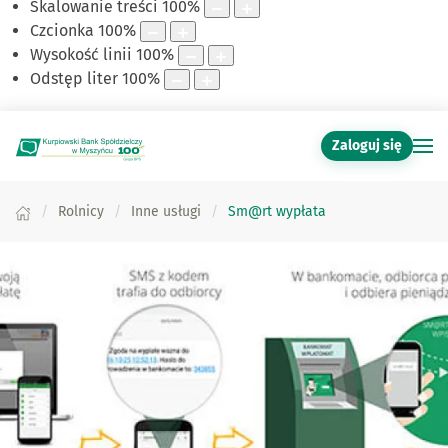
Skalowanie treści
100
%
Czcionka
100
%
Wysokość linii
100
%
Odstęp liter
100
%
Zaloguj się
Rolnicy
Inne usługi
Sm@rt wypłata