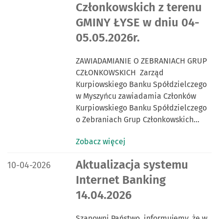
Członkowskich z terenu
GMINY ŁYSE w dniu 04-
05.05.2026r.
ZAWIADAMIANIE O ZEBRANIACH GRUP
CZŁONKOWSKICH Zarząd
Kurpiowskiego Banku Spółdzielczego
w Myszyńcu zawiadamia Członków
Kurpiowskiego Banku Spółdzielczego
o Zebraniach Grup Członkowskich…
Zobacz więcej
DATA PUBLIKACJI:
Aktualizacja systemu
10-04-2026
Internet Banking
14.04.2026
Szanowni Państwo, informujemy, że w