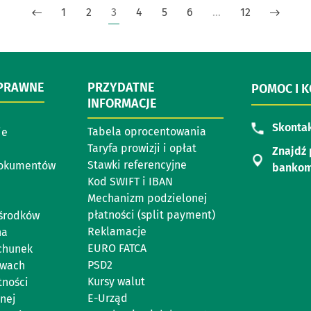
1
2
3
4
5
6
…
12
 PRAWNE
PRZYDATNE
POMOC I 
INFORMACJE
Skontak
Tabela oprocentowania
ie
Taryfa prowizji i opłat
Znajdź 
Stawki referencyjne
dokumentów
banko
Kod SWIFT i IBAN
Mechanizm podzielonej
płatności (split payment)
 środków
Reklamacje
na
EURO FATCA
chunek
PSD2
ewach
Kursy walut
tności
E-Urząd
nej