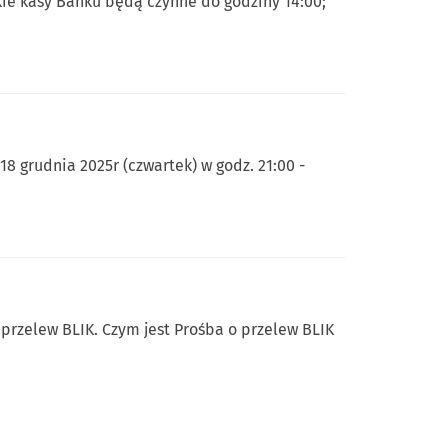
kie kasy Banku będą czynne do godziny 14:00;
8 grudnia 2025r (czwartek) w godz. 21:00 -
przelew BLIK. Czym jest Prośba o przelew BLIK