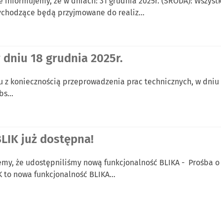
 informujemy, że w dniach: 31 grudnia 2025r. (ŚRODA): Wszyst
ychodzące będą przyjmowane do realiz…
 dniu 18 grudnia 2025r.
 z koniecznością przeprowadzenia prac technicznych, w dniu 1
nbs…
LIK już dostępna!
my, że udostępniliśmy nową funkcjonalność BLIKA - Prośba o 
K to nowa funkcjonalność BLIKA…