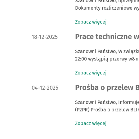
Szanowni Państwo, uprzejmie
Dokumenty rozliczeniowe w
Zobacz więcej
DATA PUBLIKACJI:
Prace techniczne w
18-12-2025
Szanowni Państwo, W związku
22:00 wystąpią przerwy w&
Zobacz więcej
DATA PUBLIKACJI:
Prośba o przelew B
04-12-2025
Szanowni Państwo, Informuje
(P2PR) Prośba o przelew BLI
Zobacz więcej