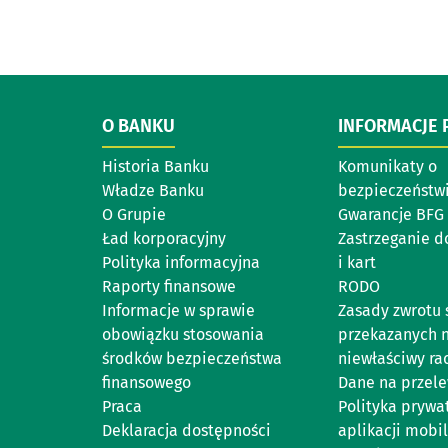
O BANKU
INFORMACJE
Historia Banku
Komunikaty o
Władze Banku
bezpieczeństw
O Grupie
Gwarancje BFG
Ład korporacyjny
Zastrzeganie 
Polityka informacyjna
i kart
Raporty finansowe
RODO
Informacje w sprawie
Zasady zwrotu
obowiązku stosowania
przekazanych 
środków bezpieczeństwa
niewłaściwy ra
finansowego
Dane na przel
Praca
Polityka prywa
Deklaracja dostępności
aplikacji mobil