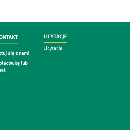
LICYTACJE
KONTAKT
Licytacje
tuj się z nami
placówkę lub
mat